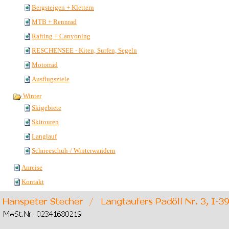
Bergsteigen + Klettern
MTB + Rennrad
Rafting + Canyoning
RESCHENSEE - Kiten, Surfen, Segeln
Motorrad
Ausflugsziele
Winter
Skigebiete
Skitouren
Langlauf
Schneeschuh-/ Winterwandern
Anreise
Kontakt